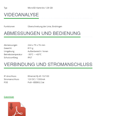
Typ
MicroSD-Karte bis 128 GB
VIDEOANALYSE
Funktionen
Überschreitung der Linie, Eindringen
ABMESSUNGEN UND BEDIENUNG
Abmessungen
244 x 79 x 76 mm
Gewicht
815 g
Umgebung
Außenbereich / Innen
Betriebstemperatur
-30ºC ~ +60ºC
Schutzumfang
IP67
VERBINDUNG UND STROMANSCHLUSS
IP-Anschluss
Ethernet RJ-45 10/100
Stromanschluss
12V DC / 1300mA
POE
PoE+ IEEE802.3at
Datenblatt