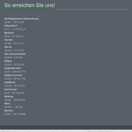
So erreichen Sie uns!
Recklinghausen (Stammhaus)
02361 - 49 13 88
Düsseldorf
0211 - 16 78 92 31
Bochum
0234 - 91 60 311
Herten
02366 - 50 27 12
Herne
02323 - 91 07 33
Oer-Erkenschwick
02368 - 8 00 48
Witten
02302 - 39 32 04
Gelsenkirchen
0209 - 389 66 77 8
Haltern am See
02364 - 50 82 779
Gladbeck
02043 - 95 75 531
Dortmund
0231 - 94 18 60 8
Bottrop
02041 - 99 69 583
Marl
02365 - 1 40 42
Borken
02861 - 82 53 988
© 2023 Philipp Sicherheitstechnik Alarmanlagen