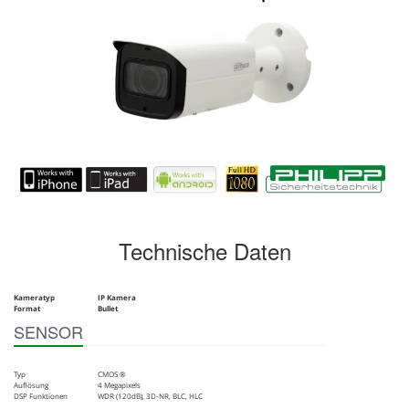
Technische Daten
Kameratyp
IP Kamera
Format
Bullet
SENSOR
Typ
CMOS ®
Auflösung
4 Megapixels
DSP Funktionen
WDR (120dB), 3D-NR, BLC, HLC