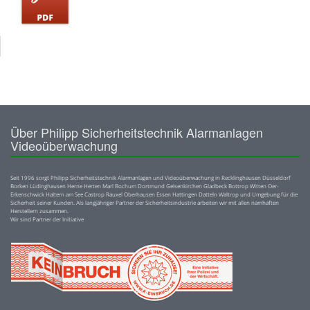
Über Philipp Sicherheitstechnik Alarmanlagen
Videoüberwachung
Seit 1996 sorgt Philipp Sicherheitstechnik Alarmanlagen und Videoüberwachung in Recklinghausen Düsseldorf
Borken Lüdinghausen Herne Herten Marl Bochum Dortmund Gelsenkirchen Gladbeck Bottrop Witten Oer-
Erkenschwick Haltern am See Castrop Rauxel Oberhausen Essen Hattingen Datteln Waltrop und Umgebung für die
Sicherheit seiner Kunden. Als langjähriger Partner der Sicherheitsindustrie arbeiten wir mit allen namhaften
Herstellern zusammen.
Wir sind Partner der Initiative