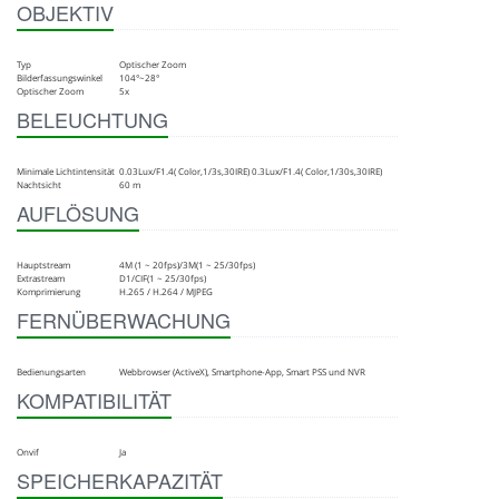
OBJEKTIV
Typ
Optischer Zoom
Bilderfassungswinkel
104°~28°
Optischer Zoom
5x
BELEUCHTUNG
Minimale Lichtintensität
0.03Lux/F1.4( Color,1/3s,30IRE) 0.3Lux/F1.4( Color,1/30s,30IRE)
Nachtsicht
60 m
AUFLÖSUNG
Hauptstream
4M (1 ~ 20fps)/3M(1 ~ 25/30fps)
Extrastream
D1/CIF(1 ~ 25/30fps)
Komprimierung
H.265 / H.264 / MJPEG
FERNÜBERWACHUNG
Bedienungsarten
Webbrowser (ActiveX), Smartphone-App, Smart PSS und NVR
KOMPATIBILITÄT
Onvif
Ja
SPEICHERKAPAZITÄT