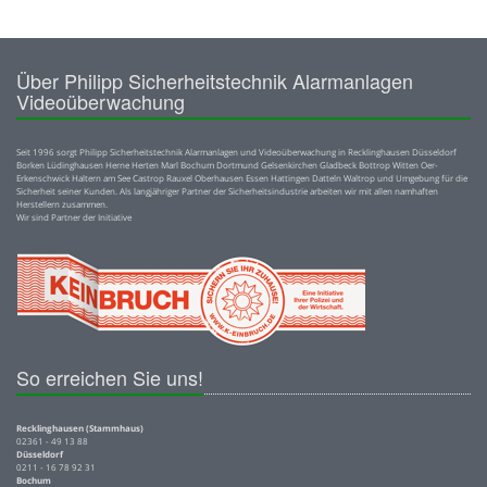
Über Philipp Sicherheitstechnik Alarmanlagen
Videoüberwachung
Seit 1996 sorgt Philipp Sicherheitstechnik Alarmanlagen und Videoüberwachung in Recklinghausen Düsseldorf
Borken Lüdinghausen Herne Herten Marl Bochum Dortmund Gelsenkirchen Gladbeck Bottrop Witten Oer-
Erkenschwick Haltern am See Castrop Rauxel Oberhausen Essen Hattingen Datteln Waltrop und Umgebung für die
Sicherheit seiner Kunden. Als langjähriger Partner der Sicherheitsindustrie arbeiten wir mit allen namhaften
Herstellern zusammen.
Wir sind Partner der Initiative
So erreichen Sie uns!
Recklinghausen (Stammhaus)
02361 - 49 13 88
Düsseldorf
0211 - 16 78 92 31
Bochum