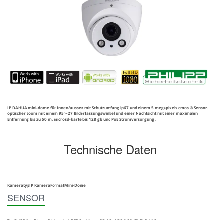
IP DAHUA mini-dome für Innen/aussen mit Schutzumfang ip67 und einem 5 megapixels cmos ® Sensor.
optischer zoom mit einem 95°~27 Bilderfassungswinkel und einer Nachtsicht mit einer maximalen
Entfernung bis zu 50 m. microsd-karte bis 128 gb und PoE Stromversorgung .
Technische Daten
Kameratyp
IP Kamera
Format
Mini-Dome
SENSOR