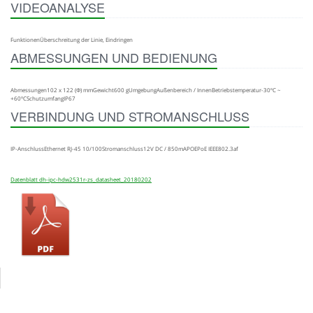
VIDEOANALYSE
FunktionenÜberschreitung der Linie, Eindringen
ABMESSUNGEN UND BEDIENUNG
Abmessungen102 x 122 (Φ) mmGewicht600 gUmgebungAußenbereich / InnenBetriebstemperatur-30ºC ~
+60ºCSchutzumfangIP67
VERBINDUNG UND STROMANSCHLUSS
IP-AnschlussEthernet RJ-45 10/100Stromanschluss12V DC / 850mAPOEPoE IEEE802.3af
Datenblatt dh-ipc-hdw2531r-zs_datasheet_20180202