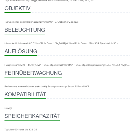
TypCMOS ®Auflösung5 MegapixelsDSP Funktionen3D-NR, WDR (120dB), BLC, HLC
OBJEKTIV
TypOptischer ZoomBilderfassungswinkel95°~27Optischer Zoom5x
BELEUCHTUNG
Minimale Lichtintensität0.02Lux/F1.6( Color,1/3s,30IRE) 0.2Lux/F1.6( Color,1/30s,30IRE)Nachtsicht50 m
AUFLÖSUNG
Hauptstream5M (1 ~ 15fps)/3M(1 ~ 25/30fps)ExtrastreamD1(1 ~ 25/30fps)KomprimierungH.265 / H.264 / MJPEG
FERNÜBERWACHUNG
BedienungsartenWebbrowser (ActiveX), Smartphone-App, Smart PSS und NVR
KOMPATIBILITÄT
OnvifJa
SPEICHERKAPAZITÄT
TypMicroSD-Karte bis 128 GB