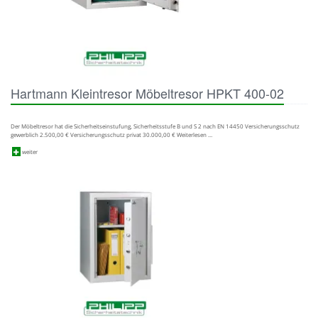
Hartmann Kleintresor Möbeltresor HPKT 400-02
Der Möbeltresor hat die Sicherheitseinstufung, Sicherheitsstufe B und S 2 nach EN 14450 Versicherungsschutz
gewerblich 2.500,00 € Versicherungsschutz privat 30.000,00 € Weiterlesen …
weiter