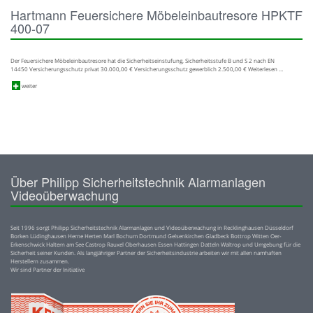
Hartmann Feuersichere Möbeleinbautresore HPKTF
400-07
Der Feuersichere Möbeleinbautresore hat die Sicherheitseinstufung, Sicherheitsstufe B und S 2 nach EN
14450 Versicherungsschutz privat 30.000,00 € Versicherungsschutz gewerblich 2.500,00 € Weiterlesen …
weiter
Über Philipp Sicherheitstechnik Alarmanlagen
Videoüberwachung
Seit 1996 sorgt Philipp Sicherheitstechnik Alarmanlagen und Videoüberwachung in Recklinghausen Düsseldorf
Borken Lüdinghausen Herne Herten Marl Bochum Dortmund Gelsenkirchen Gladbeck Bottrop Witten Oer-
Erkenschwick Haltern am See Castrop Rauxel Oberhausen Essen Hattingen Datteln Waltrop und Umgebung für die
Sicherheit seiner Kunden. Als langjähriger Partner der Sicherheitsindustrie arbeiten wir mit allen namhaften
Herstellern zusammen.
Wir sind Partner der Initiative