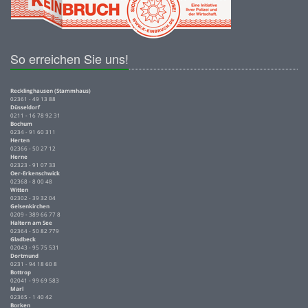
So erreichen Sie uns!
Recklinghausen (Stammhaus)
02361 - 49 13 88
Düsseldorf
0211 - 16 78 92 31
Bochum
0234 - 91 60 311
Herten
02366 - 50 27 12
Herne
02323 - 91 07 33
Oer-Erkenschwick
02368 - 8 00 48
Witten
02302 - 39 32 04
Gelsenkirchen
0209 - 389 66 77 8
Haltern am See
02364 - 50 82 779
Gladbeck
02043 - 95 75 531
Dortmund
0231 - 94 18 60 8
Bottrop
02041 - 99 69 583
Marl
02365 - 1 40 42
Borken