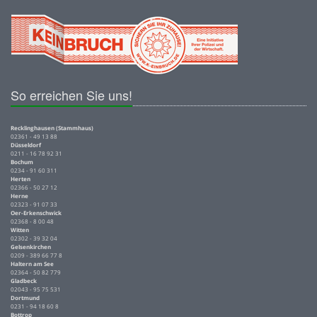
So erreichen Sie uns!
Recklinghausen (Stammhaus)
02361 - 49 13 88
Düsseldorf
0211 - 16 78 92 31
Bochum
0234 - 91 60 311
Herten
02366 - 50 27 12
Herne
02323 - 91 07 33
Oer-Erkenschwick
02368 - 8 00 48
Witten
02302 - 39 32 04
Gelsenkirchen
0209 - 389 66 77 8
Haltern am See
02364 - 50 82 779
Gladbeck
02043 - 95 75 531
Dortmund
0231 - 94 18 60 8
Bottrop