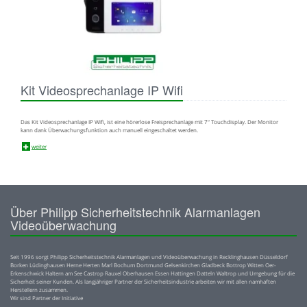
Kit Videosprechanlage IP Wifi
Das Kit Videosprechanlage IP Wifi, ist eine hörerlose Freisprechanlage mit 7“ Touchdisplay. Der Monitor
kann dank Überwachungsfunktion auch manuell eingeschaltet werden.
weiter
Über Philipp Sicherheitstechnik Alarmanlagen
Videoüberwachung
Seit 1996 sorgt Philipp Sicherheitstechnik Alarmanlagen und Videoüberwachung in Recklinghausen Düsseldorf
Borken Lüdinghausen Herne Herten Marl Bochum Dortmund Gelsenkirchen Gladbeck Bottrop Witten Oer-
Erkenschwick Haltern am See Castrop Rauxel Oberhausen Essen Hattingen Datteln Waltrop und Umgebung für die
Sicherheit seiner Kunden. Als langjähriger Partner der Sicherheitsindustrie arbeiten wir mit allen namhaften
Herstellern zusammen.
Wir sind Partner der Initiative