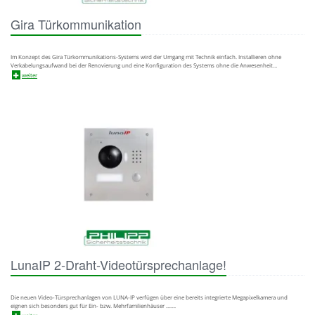
Gira Türkommunikation
Im Konzept des Gira Türkommunikations-Systems wird der Umgang mit Technik einfach. Installieren ohne
Verkabelungsaufwand bei der Renovierung und eine Konfiguration des Systems ohne die Anwesenheit…
weiter
LunaIP 2-Draht-Videotürsprechanlage!
Die neuen Video-Türsprechanlagen von LUNA-IP verfügen über eine bereits integrierte Megapixelkamera und
eignen sich besonders gut für Ein- bzw. Mehrfamilienhäuser …….