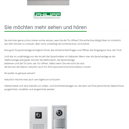
Sie möchten mehr sehen und hören
Sie möchten gerne schon immer vorher wissen, wem Sie die Tür öffnen? Die einfachste Möglichkeit ist sicherlich
aus dem Fenster zu schauen, aber nicht unbedingt die sicherste bzw. sinnvollste.
Eine gute Türsprechanlage ermöglicht Ihnen das einfache Nachfragen und Öffnen der Eingangstür bzw. der Tore!
Und das ist unabhängig von der Anzahl der Sprechstellen im Gebäude. Wenn man die Sprechanlage an die
Telefonanlage ankoppelt, können Sie telefonieren, die Sprechanlage
bedienen und die Tür bzw. das Tor öffnen. Selbst wenn Sie mal nicht da sind.
Sie können die Station natürlich auch für Ihre hausinterne Kommunikation nutzen.
Sie wollen es genauer wissen?
Natürlich möchte man auch sein Eigentum schützen!
Hierbei bietet sich eine Vielzahl von Video- und Sicherheitsanlagen an, die dann auf Ihre persönlichen Bedürfnisse
ausgerichtet, installiert und eingerichtet werden: