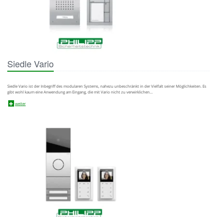
Siedle Vario
Siedle Vario ist der Inbegriff des modularen Systems, nahezu unbeschränkt in der Vielfalt seiner Möglichkeiten. Es
gibt wohl kaum eine Anwendung am Eingang, die mit Vario nicht zu verwirklichen…
weiter