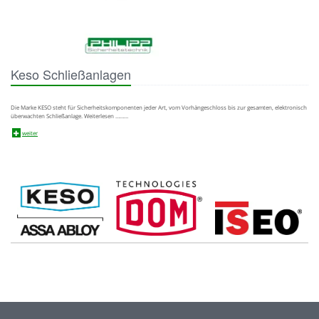
Keso Schließanlagen
Die Marke KESO steht für Sicherheitskomponenten jeder Art, vom Vorhängeschloss bis zur gesamten, elektronisch
überwachten Schließanlage. Weiterlesen ………
weiter