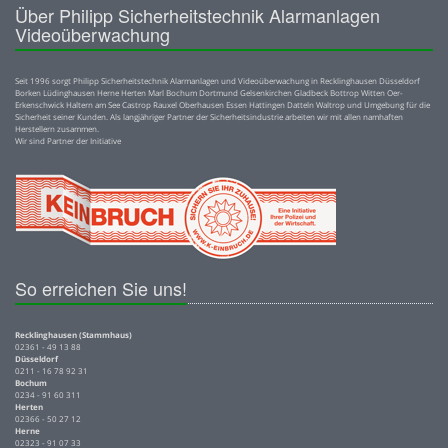
Über Philipp Sicherheitstechnik Alarmanlagen
Videoüberwachung
Seit 1996 sorgt Philipp Sicherheitstechnik Alarmanlagen und Videoüberwachung in Recklinghausen Düsseldorf
Borken Lüdinghausen Herne Herten Marl Bochum Dortmund Gelsenkirchen Gladbeck Bottrop Witten Oer-
Erkenschwick Haltern am See Castrop Rauxel Oberhausen Essen Hattingen Datteln Waltrop und Umgebung für die
Sicherheit seiner Kunden. Als langjähriger Partner der Sicherheitsindustrie arbeiten wir mit allen namhaften
Herstellern zusammen.
Wir sind Partner der Initiative
So erreichen Sie uns!
Recklinghausen (Stammhaus)
02361 - 49 13 88
Düsseldorf
0211 - 16 78 92 31
Bochum
0234 - 91 60 311
Herten
02366 - 50 27 12
Herne
02323 - 91 07 33